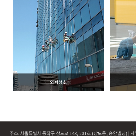
외벽청소
주소: 서울특별시 동작구 상도로 143, 201호 (상도동, 송암빌딩) | 사업